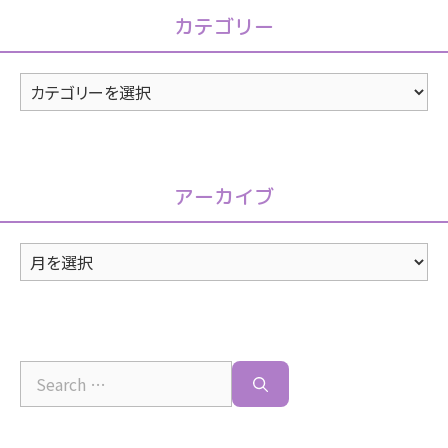
カテゴリー
カ
テ
ゴ
リ
アーカイブ
ー
ア
ー
カ
イ
ブ
Search
for: