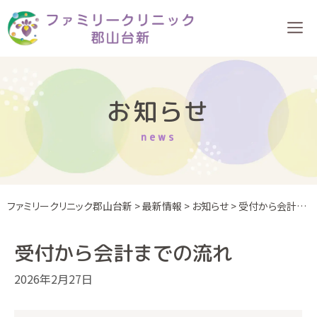
Skip
to
content
お知らせ
news
ファミリークリニック郡山台新
>
最新情報
>
お知らせ
>
受付から会計までの流れ
受付から会計までの流れ
2026年2月27日